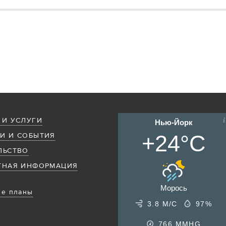
 И УСЛУГИ
Нью-Йорк
+24°C
И И СОБЫТИЯ
ЛЬСТВО
ТНАЯ ИНФОРМАЦИЯ
Морось
е планы
3.8 М/С
97%
766
MMHG