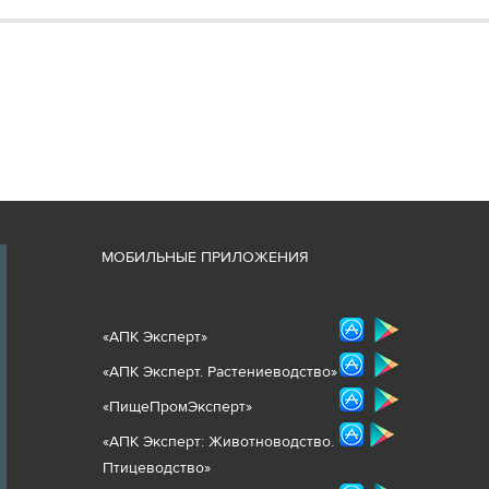
М
ОБИЛЬНЫЕ ПРИЛОЖЕНИЯ
«
АПК Эксперт
»
«
АПК Эксперт. Растениеводст
во
»
«ПищеПромЭксперт»
«
А
ПК Эксперт: Животнов
одство.
Птицеводство»