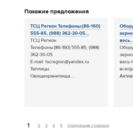
Похожие предложения
ТСЦ Регион Телефоны:(86-160)
Обору
555-85, (988) 362-30-05...
зерно
ТСЦ Регион
весь..
Телефоны:(86-160) 555-85, (988)
Обору
362-30-05
зерно
E-mail: tscregion@yandex.ru
весь 
Теплицы.
всегд
Овощехранилища....
Актив
1
2
3
4
5
Следующая страница