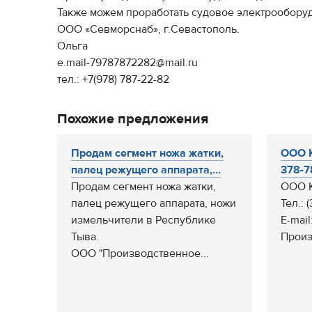
Также можем проработать судовое электрооборуд
ООО «Севморснаб», г.Севастополь.
Ольга
e.mail-79787872282@mail.ru
тел.: +7(978) 787-22-82
Похожие предложения
Продам сегмент ножа жатки,
ООО К
палец режущего аппарата,...
378-78
Продам сегмент ножа жатки,
ООО К
палец режущего аппарата, ножи
Тел.: 
измельчители в Республике
E-mail
Тыва.
Произ
ООО "Производственное...