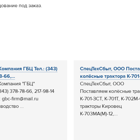
ование под заказ.
омпания ГБЦ Тел.: (343)
СпецТехСбыт, ООО Пост
-66,...
колёсные трактора К-701-
омпания "ГБЦ"
СпецТехСбыт, ООО
(343) 378-78-66, 217-98-14
Поставляем колёсные тра
: gbc-firm@mail.ru
К-701-ЗСТ, К-701Т, К-702М
водство ...
тракторы Кировец
К-703МА(М)-12,...