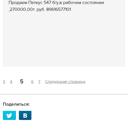
Продаем Петкус 547 б/у,в рабочем состоянии
,270000,00т. руб. 89616577101
5
3
4
6
7
Следующая страница
Поделиться: