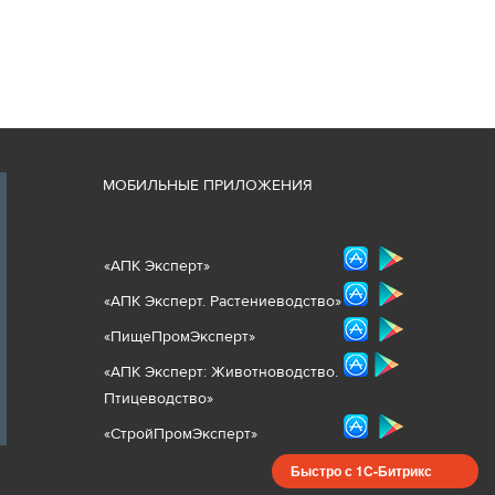
М
ОБИЛЬНЫЕ ПРИЛОЖЕНИЯ
«
АПК Эксперт
»
«
АПК Эксперт. Растениеводст
во
»
«ПищеПромЭксперт»
«
А
ПК Эксперт: Животнов
одство.
Птицеводство»
«СтройПромЭксперт»
Быстро с 1С-Битрикс