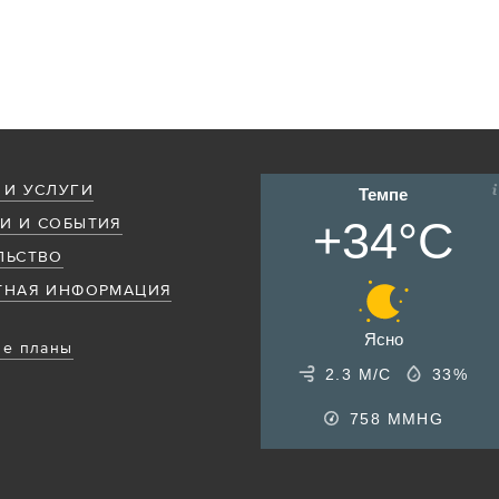
 И УСЛУГИ
Темпе
+34°C
И И СОБЫТИЯ
ЛЬСТВО
ТНАЯ ИНФОРМАЦИЯ
Ясно
е планы
2.3 М/С
33%
758
MMHG