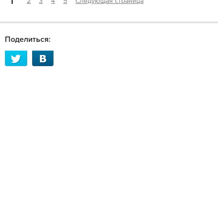
1
2
3
4
5
Следующая страница
Поделиться: