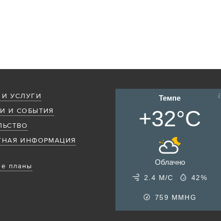
 И УСЛУГИ
Темпе
+32°C
И И СОБЫТИЯ
ЛЬСТВО
ТНАЯ ИНФОРМАЦИЯ
Облачно
е планы
2.4 М/С
42%
759
MMHG