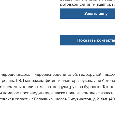
метражем,фитинги,адапторы,р
Узнать цену
Показать контакты
гидроцилиндров, гидрораспределителей, гидрорулей, насос
 резина РВД метражем,фитинги,адапторы,рукава для бетона
элементы топлива, масла, воздуха.,рукава буровые. Так же
м номерам производителя, а также полный комплекс запасны
я область, г.Балашиха, шоссе Энтузиастов, д.2. тел. (495