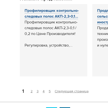
Профилировщик контрольно-
Прод
следовых полос АКП-2,3-0,1...
сельс
Профилировщик контрольно-
иностр
следовых полос АКП-2,3-0,1 /
Прода
0,2 по Цене Производителя!
техни
произ
Регулировка, устройство,...
и нуле
1
2
3
4
5
Следующая страница