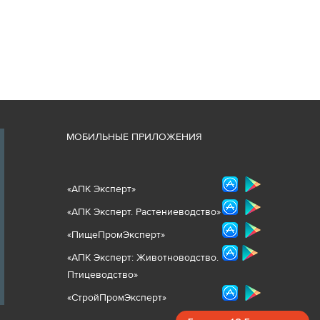
М
ОБИЛЬНЫЕ ПРИЛОЖЕНИЯ
«
АПК Эксперт
»
«
АПК Эксперт. Растениеводст
во
»
«ПищеПромЭксперт»
«
А
ПК Эксперт: Животнов
одство.
Птицеводство»
«СтройПромЭксперт»