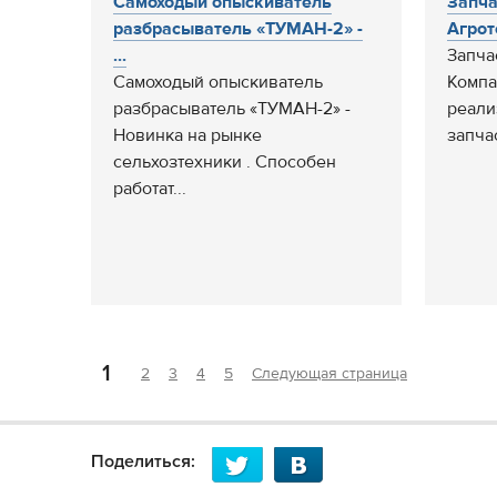
Самоходый опыскиватель
Запча
разбрасыватель «ТУМАН-2» -
Агрот
...
Запча
Самоходый опыскиватель
Компа
разбрасыватель «ТУМАН-2» -
реали
Новинка на рынке
запчас
сельхозтехники . Способен
работат...
1
2
3
4
5
Следующая страница
Поделиться: