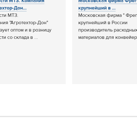
сти МТЗ. Компания
Московская фирма Фрег
ехтор-Дон...
крупнейший в ...
сти МТЗ.
Московская фирма " Фрег
ния "Агротехтор-Дон"
крупнейший в России
зует оптом и в розницу
производитель расходны
ти со склада в ...
материалов для конвейерн