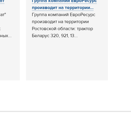
ат
Группа компаний ЕвроРесурс
производит на территории...
ат"
Группа компаний ЕвроРесурс
производит на территории
х
Ростовской области: трактор
ых...
Беларус 320, 921, 13...