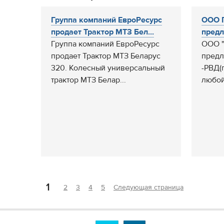
Группа компаний ЕвроРесурс
ООО 
продает Трактор МТЗ Бел...
предл
Группа компаний ЕвроРесурс
ООО "
продает Трактор МТЗ Беларус
предл
320. Колесный универсальный
-РВД(
трактор МТЗ Белар...
любой 
1
2
3
4
5
Следующая страница