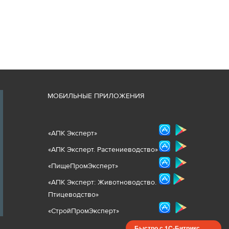
М
ОБИЛЬНЫЕ ПРИЛОЖЕНИЯ
«
АПК Эксперт
»
«
АПК Эксперт. Растениеводст
во
»
«ПищеПромЭксперт»
«
А
ПК Эксперт: Животнов
одство.
Птицеводство»
«СтройПромЭксперт»
Быстро с 1С-Битрикс