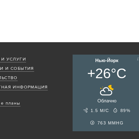
 И УСЛУГИ
Нью-Йорк
+26°C
И И СОБЫТИЯ
ЛЬСТВО
ТНАЯ ИНФОРМАЦИЯ
Облачно
е планы
1.5 М/С
89%
763
MMHG