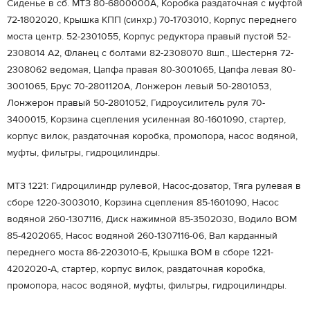
Сиденье в сб. МТЗ 80-6800000А, Коробка раздаточная с муфтой
72-1802020, Крышка КПП (синхр.) 70-1703010, Корпус переднего
моста центр. 52-2301055, Корпус редуктора правый пустой 52-
2308014 А2, Фланец с болтами 82-2308070 8шп., Шестерня 72-
2308062 ведомая, Цапфа правая 80-3001065, Цапфа левая 80-
3001065, Брус 70-2801120А, Лонжерон левый 50-2801053,
Лонжерон правый 50-2801052, Гидроусилитель руля 70-
3400015, Корзина сцепления усиленная 80-1601090, стартер,
корпус вилок, раздаточная коробка, промопора, насос водяной,
муфты, фильтры, гидроцилиндры.
МТЗ 1221: Гидроцилиндр рулевой, Насос-дозатор, Тяга рулевая в
сборе 1220-3003010, Корзина сцепления 85-1601090, Насос
водяной 260-1307116, Диск нажимной 85-3502030, Водило ВОМ
85-4202065, Насос водяной 260-1307116-06, Вал карданный
переднего моста 86-2203010-Б, Крышка ВОМ в сборе 1221-
4202020-А, стартер, корпус вилок, раздаточная коробка,
промопора, насос водяной, муфты, фильтры, гидроцилиндры.