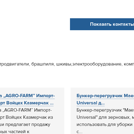
Показать контакты
лектродвигатели, брашпиля, шкивы,электрооборудование, ко
а „AGRO-FARM” Импорт-
Бункер-перегрузчик Mae
рт Войцех Казмерчак ...
Universal д...
 „AGRO-FARM” Импорт-
Бункер-перегрузчик "Maes
рт Войцех Казмерчак из
Universal" для зерновых,
и предлагает продажу
использовать для уборки 
ных частией к
с...