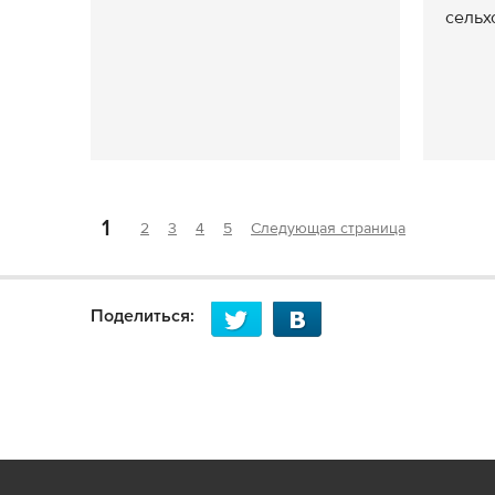
сельх
1
2
3
4
5
Следующая страница
Поделиться: