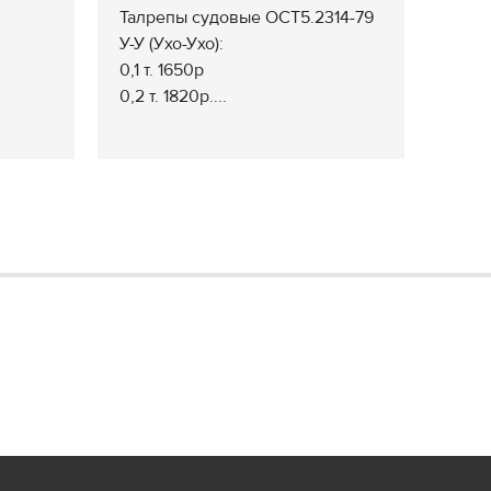
Талрепы судовые ОСТ5.2314-79
У-У (Ухо-Ухо):
0,1 т. 1650р
0,2 т. 1820р....