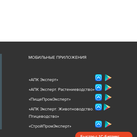
М
ОБИЛЬНЫЕ ПРИЛОЖЕНИЯ
«
АПК Эксперт
»
«
АПК Эксперт. Растениеводст
во
»
«ПищеПромЭксперт»
«
А
ПК Эксперт: Животнов
одство.
Птицеводство»
«СтройПромЭксперт»
Быстро с 1С-Битрикс