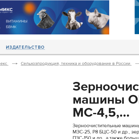
ИЗДАТЕЛЬСТВО
екс
Сельхозпродукция, техника и оборудование в России
Зерноочис
машины ОВ
МС-4,5,...
Зерноочистительные машины 
МЗС-25, Р8 БЦС-50 и др., зе
ПЗС-150 и др., а также боль