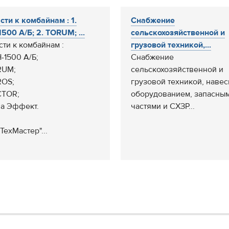
сти к комбайнам : 1.
Снабжение
500 А/Б; 2. TORUM; ...
сельскохозяйственной и
сти к комбайнам :
грузовой техникой,...
-1500 А/Б;
Снабжение
RUM;
сельскохозяйственной и
ROS;
грузовой техникой, наве
CTOR;
оборудованием, запасны
ва Эффект.
частями и СХЗР...
ТехМастер"...