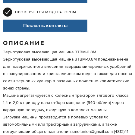
ПРОВЕРЯЕТСЯ МОДЕРАТОРОМ
Показать контакты
ОПИСАНИЕ
Зернотуковая высевающая машина ЗТВМ-0.8М
Зернотуковая высевающая машина ЗТВМ-О.8М предназначена
для поверхностного внесения твердых минеральных удобрений
в гранулированном и кристаллическом виде, а также для посева
семян зерновых культур в различных почвенно-климатических
зонах страны.
Машина агрегатируется с колесным трактором тягового класса
1,4 и 2,0 к приводу вала отбора мощности (540 об/мин) через
карданную передачу, входящую в комплект машины.
Загрузка машины производится в полевых условиях
автомобильными или тракторными загрузчиками, а также
погрузчиками общего назначения.smolunion@gmail.com (4812)41-