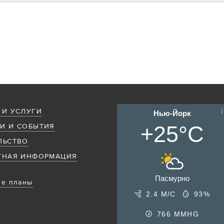
 И УСЛУГИ
Нью-Йорк
+25°C
И И СОБЫТИЯ
ЛЬСТВО
ТНАЯ ИНФОРМАЦИЯ
Пасмурно
е планы
2.4 М/С
93%
766
MMHG