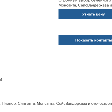
Огромный выбор семенного м
Монсанта, СейсВандерхава и 
Узнать цену
Показать контакты
 В
 Пионер, Сингента, Монсанта, СейсВандерхава и отечестве