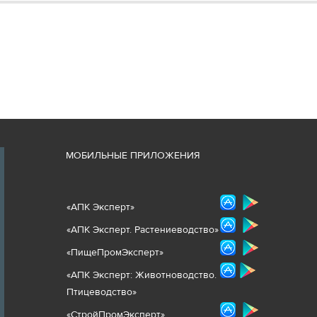
М
ОБИЛЬНЫЕ ПРИЛОЖЕНИЯ
«
АПК Эксперт
»
«
АПК Эксперт. Растениеводст
во
»
«ПищеПромЭксперт»
«
А
ПК Эксперт: Животнов
одство.
Птицеводство»
«СтройПромЭксперт»