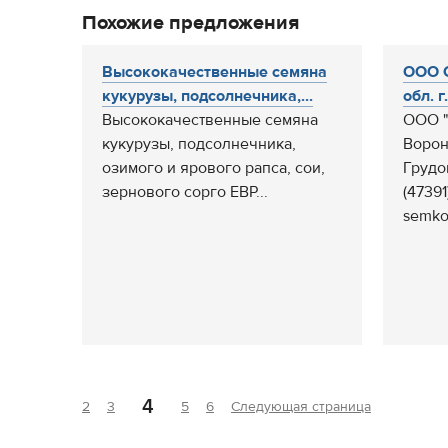
Похожие предложения
Высококачественные семяна
ООО 
кукурузы, подсолнечника,...
обл. г
Высококачественные семяна
ООО "
кукурузы, подсолнечника,
Ворон
озимого и ярового рапса, сои,
Грудо
зернового сорго ЕВР...
(47391
semkom
4
2
3
5
6
Следующая страница