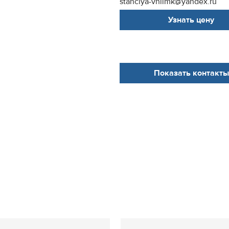
stanciya-vniimk@yandex.ru
Узнать цену
Показать контакты