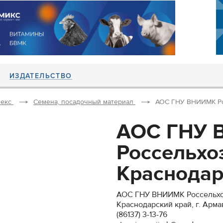
ИЗДАТЕЛЬСТВО
екс
Семена, посадочный материал
АОС ГНУ ВНИИМК Рос
АОС ГНУ
Россельхо
Краснодарс
АОС ГНУ ВНИИМК Россельх
Краснодарский край, г. Арм
(86137) 3-13-76