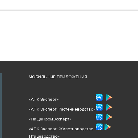
М
ОБИЛЬНЫЕ ПРИЛОЖЕНИЯ
«
АПК Эксперт
»
«
АПК Эксперт. Растениеводст
во
»
«ПищеПромЭксперт»
«
А
ПК Эксперт: Животнов
одство.
Птицеводство»