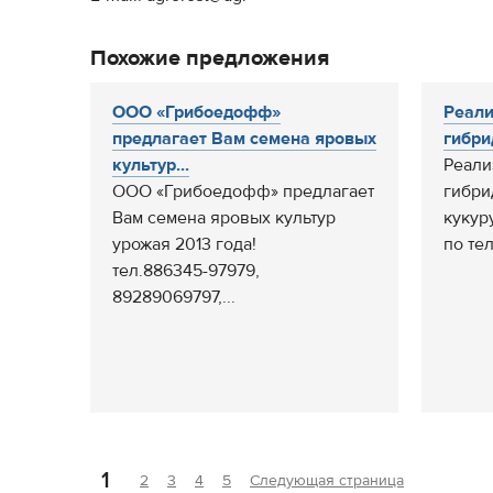
Похожие предложения
ООО «Грибоедофф»
Реали
предлагает Вам семена яровых
гибри
культур...
Реали
ООО «Грибоедофф» предлагает
гибри
Вам семена яровых культур
кукур
урожая 2013 года!
по тел
тел.886345-97979,
89289069797,...
1
2
3
4
5
Следующая страница