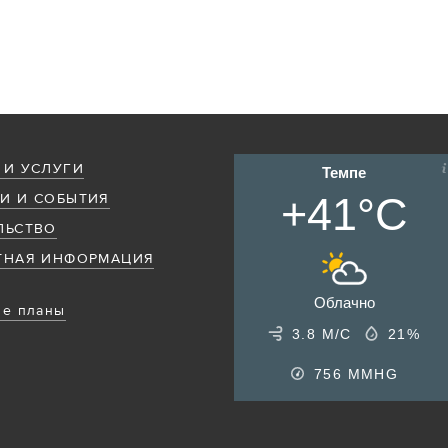
 И УСЛУГИ
Темпе
+41°C
И И СОБЫТИЯ
ЛЬСТВО
ТНАЯ ИНФОРМАЦИЯ
Облачно
е планы
3.8 М/С
21%
756
MMHG