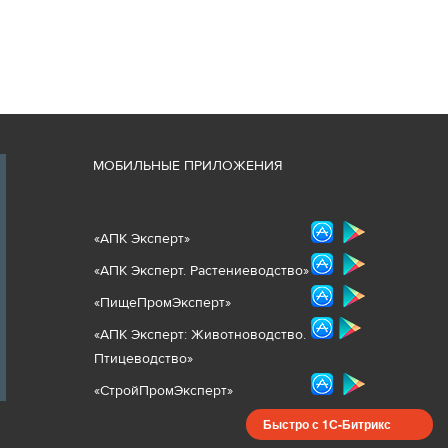
М
ОБИЛЬНЫЕ ПРИЛОЖЕНИЯ
«
АПК Эксперт
»
«
АПК Эксперт. Растениеводст
во
»
«ПищеПромЭксперт»
«
А
ПК Эксперт: Животнов
одство.
Птицеводство»
«СтройПромЭксперт»
Быстро с 1С-Битрикс