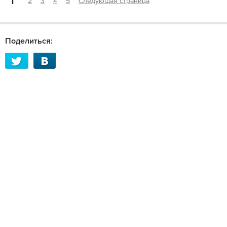
1
2
3
4
5
Следующая страница
Поделиться: