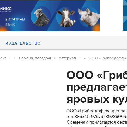
ИЗДАТЕЛЬСТВО
екс
Семена, посадочный материал
ООО «Грибоедофф» п
ООО «Гри
предлагае
яровых кул
ООО «Грибоедофф» предлагае
тел.886345-97979, 89289069
К семенам прилагаются серти