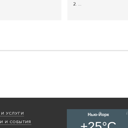
2. ...
 И УСЛУГИ
Нью-Йорк
+25°C
И И СОБЫТИЯ