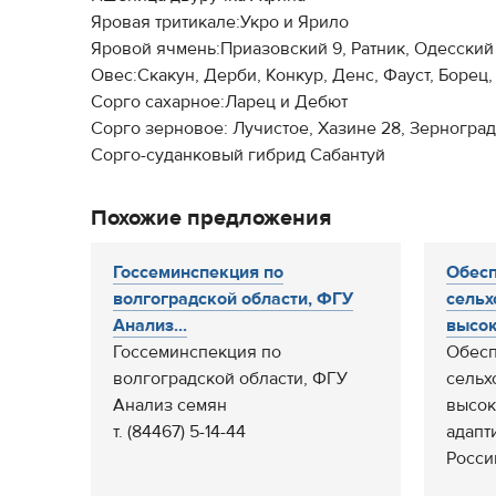
Яровая тритикале:Укро и Ярило
Яровой ячмень:Приазовский 9, Ратник, Одесский 
Овес:Скакун, Дерби, Конкур, Денс, Фауст, Борец,
Сорго сахарное:Ларец и Дебют
Сорго зерновое: Лучистое, Хазине 28, Зерногра
Сорго-суданковый гибрид Сабантуй
Похожие предложения
Госсеминспекция по
Обесп
волгоградской области, ФГУ
сельх
Анализ...
высок
Госсеминспекция по
Обесп
волгоградской области, ФГУ
сельх
Анализ семян
высок
т. (84467) 5-14-44
адапт
России