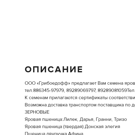
ОПИСАНИЕ
ООО «Грибоедофф» предлагает Вам семена яровы
тел.886345-97979, 89289069797, 89289081059Тел
К семенам прилагаются сертификаты соответстви
Возможна доставка транспортом поставщика по д
ЗЕРНОВЫЕ
Яровая пшеница:Лилек, Дарья, Гранни, Тризо
Яровая пшеница (твердая):Донская элегия
Пшеница двуручка Афина