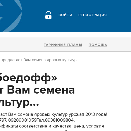
ВОЙТИ
РЕГИСТРАЦИЯ
ТАРИФНЫЕ ПЛАНЫ
ПОМОЩЬ
редлагает Вам семена яровых культур...
боедофф»
т Вам семена
ьтур...
т Вам семена яровых культур урожая 2013 года!
797, 89289081059Тел.89381009804,
фикаты соответствия и качества, цена, условия