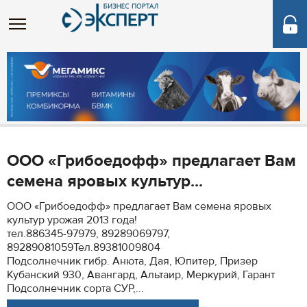
ООО «Грибоедофф» предлагает Вам
семена яровых культур...
ООО «Грибоедофф» предлагает Вам семена яровых
культур урожая 2013 года!
тел.886345-97979, 89289069797,
89289081059Тел.89381009804
Подсолнечник гибр. Анюта, Дая, Юпитер, Призер
Кубанский 930, Авангард, Альтаир, Меркурий, Гарант
Подсолнечник сорта СУР,...