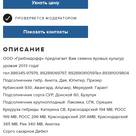
Узнать цену
ПРОВЕРЯЕТСЯ МОДЕРАТОРОМ
Показать контакты
ОПИСАНИЕ
ООО «Грибоедофф» предлагает Вам семена яровых культур
урожая 2013 года!
тел.886345-97979, 89289069797, 89289081059Тел.89381009804
Подсолнечник гибр. Анюта, Дая, Юпитер, Призер
Кубанский 930, Авангард, Альтаир, Меркурий, Гарант
Подсолнечник сорта СУР, Донской 60, Бузулук
Подсолнечник крупноплодный: Лакомка, СПК, Орешек
Кукуруза гибриды: Катерина СВ, Краснодарский 194 МВ, РОСС
199 МВ, РОСС 299 МВ, Краснодарский 291 АМВ, Краснодарский
385 МВ, Рик 340 МВ, Анютка
Сорго сахарное:Дебют