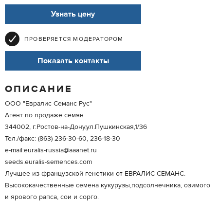
Узнать цену
ПРОВЕРЯЕТСЯ МОДЕРАТОРОМ
Показать контакты
ОПИСАНИЕ
ООО "Евралис Семанс Рус"
Агент по продаже семян
344002, г.Ростов-на-Дону,ул.Пушкинская,1/36
Тел./факс: (863) 236-30-60, 236-18-30
e-mail:euralis-russia@aaanet.ru
seeds.euralis-semences.com
Лучшее из французской генетики от ЕВРАЛИС СЕМАНС.
Высококачественные семена кукурузы,подсолнечника, озимого
и ярового рапса, сои и сорго.