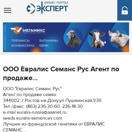
ООО Евралис Семанс Рус Агент по
продаже...
ООО "Евралис Семанс Рус"
Агент по продаже семян
344002, г.Ростов-на-Дону,ул.Пушкинская,1/36
Тел./факс: (863) 236-30-60, 236-18-30
e-mail:euralis-russia@aaanet.ru
seeds.euralis-semences.com
Лучшее из французской генетики от ЕВРАЛИС
СЕМАНС....