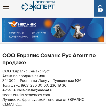
ООО Евралис Семанс Рус Агент по
продаже...
ООО "Евралис Семанс Рус"
Агент по продаже семян
344002, г.Ростов-на-Дону,ул.Пушкинская,1/36
Тел./факс: (863) 236-30-60, 236-18-30
e-mail:euralis-russia@aaanet.ru
seeds.euralis-semences.com
Лучшее из французской генетики от ЕВРАЛИС
СЕМАНС....