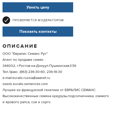
Узнать цену
ПРОВЕРЯЕТСЯ МОДЕРАТОРОМ
Показать контакты
ОПИСАНИЕ
ООО "Евралис Семанс Рус"
Агент по продаже семян
344002, г.Ростов-на-Дону,ул.Пушкинская,1/36
Тел./факс: (863) 236-30-60, 236-18-30
e-mail:euralis-russia@aaanet.ru
seeds.euralis-semences.com
Лучшее из французской генетики от ЕВРАЛИС СЕМАНС.
Высококачественные семена кукурузы,подсолнечника, озимого
и ярового рапса, сои и сорго.