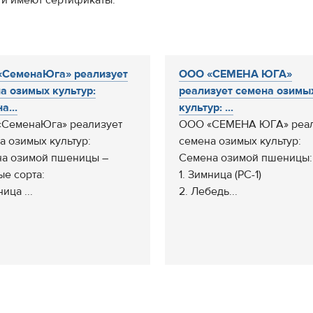
 и имеют сертификаты.
«СеменаЮга» реализует
ООО «СЕМЕНА ЮГА»
а озимых культур:
реализует семена озимы
а...
культур: ...
СеменаЮга» реализует
ООО «СЕМЕНА ЮГА» реал
а озимых культур:
семена озимых культур:
а озимой пшеницы –
Семена озимой пшеницы:
ые сорта:
1. Зимница (РС-1)
ница ...
2. Лебедь...