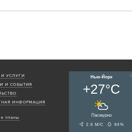
 И УСЛУГИ
Нью-Йорк
+27°C
И И СОБЫТИЯ
ЛЬСТВО
ТНАЯ ИНФОРМАЦИЯ
Пасмурно
е планы
2.6 М/С
84%