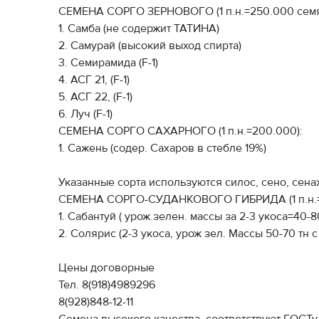
СЕМЕНА СОРГО ЗЕРНОВОГО (1 п.н.=250.000 семя
1. Самба (не содержит ТАТИНА)
2. Самурай (высокий выход спирта)
3. Семирамида (F-1)
4. АСГ 21, (F-1)
5. АСГ 22, (F-1)
6. Луч (F-1)
СЕМЕНА СОРГО САХАРНОГО (1 п.н.=200.000):
1. Сажень (содер. Сахаров в стебле 19%)
Указанные сорта используются силос, сено, сена
СЕМЕНА СОРГО-СУДАНКОВОГО ГИБРИДА (1 п.н.=5
1. Сабантуй ( урож.зелен. массы за 2-3 укоса=40-80 
2. Солярис (2-3 укоса, урож зел. Массы 50-70 тн с 
Цены договорные
Тел. 8(918)4989296
8(928)848-12-11