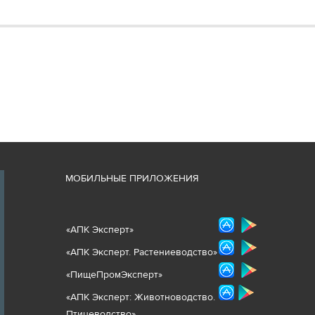
М
ОБИЛЬНЫЕ ПРИЛОЖЕНИЯ
«
АПК Эксперт
»
«
АПК Эксперт. Растениеводст
во
»
«ПищеПромЭксперт»
«
А
ПК Эксперт: Животнов
одство.
Птицеводство»