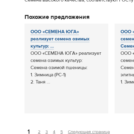
Семена высокого качества, соответствуют ГОСТу
Похожие предложения
ООО «СЕМЕНА ЮГА»
ООО 
реализует семена озимых
семен
культур: ...
Семен
ООО «СЕМЕНА ЮГА» реализует
ООО «
семена озимых культур:
семен
Семена озимой пшеницы:
Семен
1. Зимница (РС-1)
элитн
2. Таня ...
1. Зим
1
2
3
4
5
Следующая страница