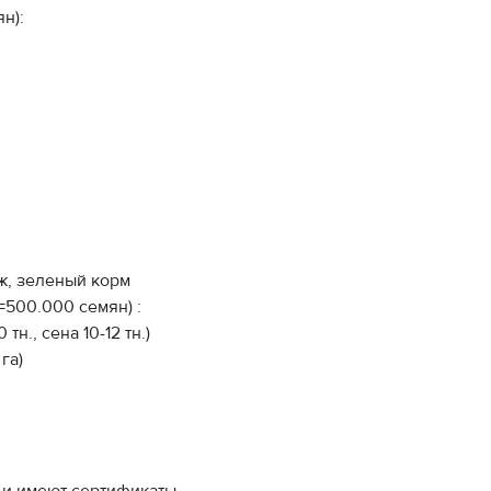
н):
ж, зеленый корм
00.000 семян) :
тн., сена 10-12 тн.)
га)