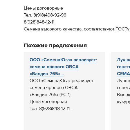
Цены договорные
Тел. 8(918)498-92-96
8(928)848-12-11
Семена высокого качества, соответствуют ГОСТу
Похожие предложения
ООО «СеменаЮга» реализует:
Лучше
семена ярового ОВСА
генет
«Валдин-765»...
СЕМАН
ООО «СеменаЮга» реализует:
Лучше
семена ярового ОВСА
генет
«Валдин-765» (РС-1)
Высок
Цена договорная
кукур
Тел. 8(928)848-12-11...