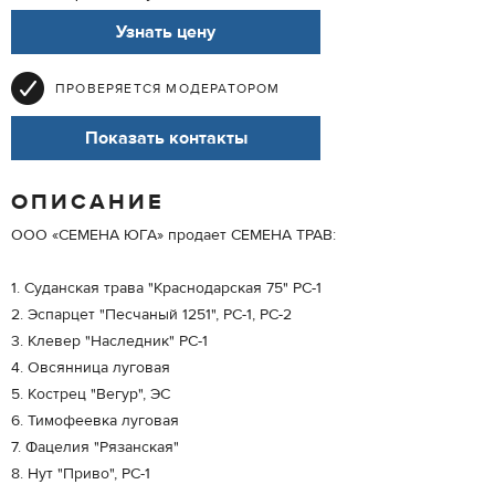
Узнать цену
ПРОВЕРЯЕТСЯ МОДЕРАТОРОМ
Показать контакты
ОПИСАНИЕ
ООО «СЕМЕНА ЮГА» продает СЕМЕНА ТРАВ:
1. Суданская трава "Краснодарская 75" РС-1
2. Эспарцет "Песчаный 1251", РС-1, РС-2
3. Клевер "Наследник" РС-1
4. Овсянница луговая
5. Кострец "Вегур", ЭС
6. Тимофеевка луговая
7. Фацелия "Рязанская"
8. Нут "Приво", РС-1