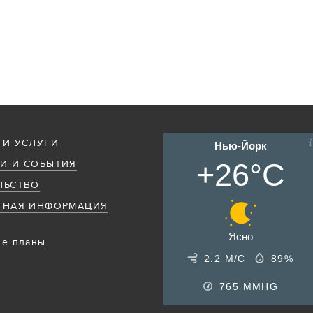
 И УСЛУГИ
Нью-Йорк
+26°C
И И СОБЫТИЯ
ЛЬСТВО
ТНАЯ ИНФОРМАЦИЯ
Ясно
е планы
2.2 М/С
89%
765
MMHG