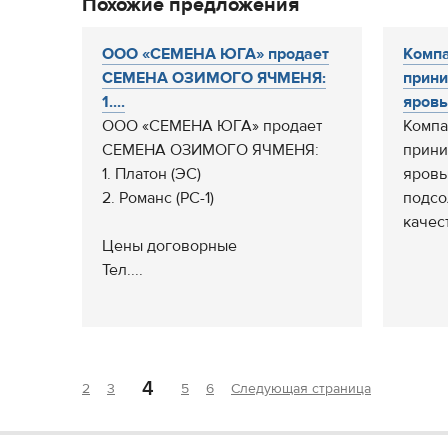
Похожие предложения
ООО «СЕМЕНА ЮГА» продает
Компа
СЕМЕНА ОЗИМОГО ЯЧМЕНЯ:
прини
1....
яровы
ООО «СЕМЕНА ЮГА» продает
Компа
СЕМЕНА ОЗИМОГО ЯЧМЕНЯ:
прини
1. Платон (ЭС)
яровых
2. Романс (РС-1)
подсо
качест
Цены договорные
Тел....
4
2
3
5
6
Следующая страница