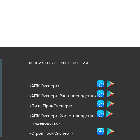
М
ОБИЛЬНЫЕ ПРИЛОЖЕНИЯ
«
АПК Эксперт
»
«
АПК Эксперт. Растениеводст
во
»
«ПищеПромЭксперт»
«
А
ПК Эксперт: Животнов
одство.
Птицеводство»
«СтройПромЭксперт»