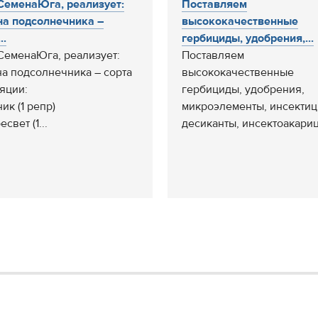
еменаЮга, реализует:
Поставляем
а подсолнечника –
высококачественные
..
гербициды, удобрения,...
еменаЮга, реализует:
Поставляем
а подсолнечника – сорта
высококачественные
яции:
гербициды, удобрения,
ник (1 репр)
микроэлементы, инсектиц
есвет (1...
десиканты, инсектоакариц