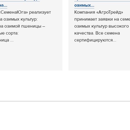
а...
озимых...
СеменаЮга» реализует
Компания «АгроТрейд»
а озимых культур:
принимает заявки на сем
а озимой пшеницы –
озимых культур высокого
ые сорта:
качества. Все семена
ница ...
сертифицируются...