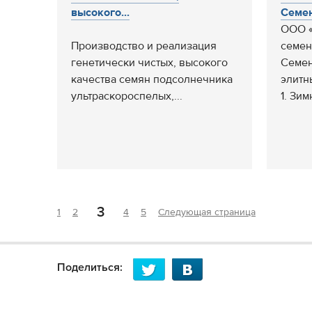
высокого...
Семен
ООО «
Производство и реализация
семен
генетически чистых, высокого
Семен
качества семян подсолнечника
элитн
ультраскороспелых,...
1. Зим
3
1
2
4
5
Следующая страница
Поделиться: