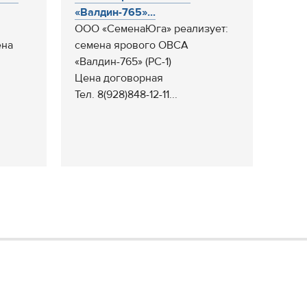
«Валдин-765»...
ООО «СеменаЮга» реализует:
ена
семена ярового ОВСА
«Валдин-765» (РС-1)
Цена договорная
Тел. 8(928)848-12-11...