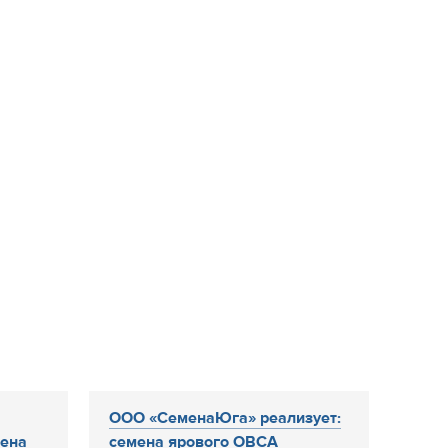
ООО «СеменаЮга» реализует:
мена
семена ярового ОВСА