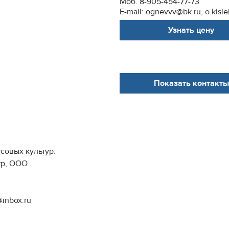
Моб. 8-905-454-77-73
E-mail: ognevvv@bk.ru, o.kisie
Узнать цену
Показать контакты
совых культур.
тр, ООО
@inbox.ru