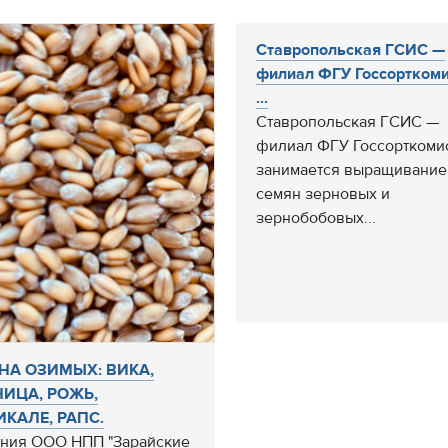
Ставропольская ГСИС —
филиал ФГУ Госсортком
...
Ставропольская ГСИС —
филиал ФГУ Госсорткоми
занимается выращивани
семян зерновых и
зернобобовых...
НА ОЗИМЫХ: ВИКА,
ИЦА, РОЖЬ,
ИКАЛЕ, РАПС.
ния ООО НПП "Зарайские