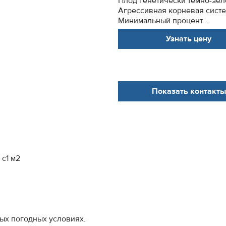
Плод генетически темно-зел
Агрессивная корневая систе
Минимальный процент...
Узнать цену
Показать контакты
 с1 м2
ых погодных условиях.