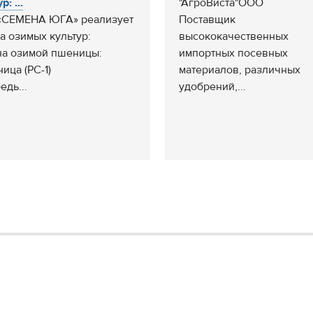
р: ...
"АгроВиста"ООО
«СЕМЕНА ЮГА» реализует
Поставщик
а озимых культур:
высококачественных
а озимой пшеницы:
импортных посевных
ница (РС-1)
материалов, различных
едь...
удобрений,...