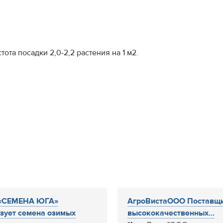
та посадки 2,0-2,2 растения на 1 м2.
«СЕМЕНА ЮГА»
АгроВистаООО Поставщ
зует семена озимых
высококачественных...