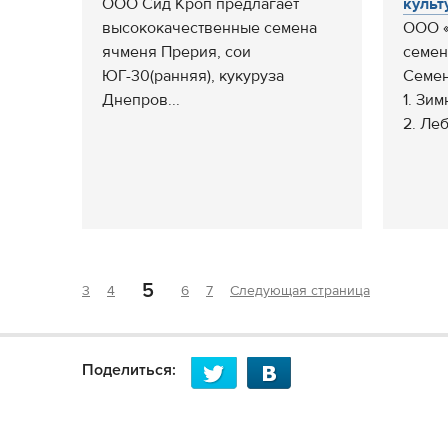
ООО Сид Кроп предлагает
культу
высококачественные семена
ООО 
ячменя Прерия, сои
семен
ЮГ-30(ранняя), кукуруза
Семен
Днепров...
1. Зим
2. Леб
5
3
4
6
7
Следующая страница
Поделиться: