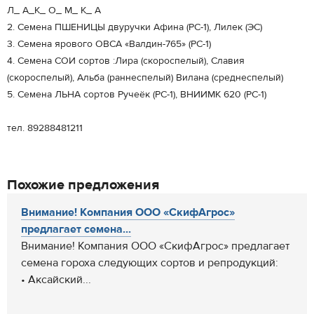
Л_ А_К_ О_ М_ К_ А
2. Семена ПШЕНИЦЫ двуручки Афина (РС-1), Лилек (ЭС)
3. Семена ярового ОВСА «Валдин-765» (РС-1)
4. Семена СОИ сортов :Лира (скороспелый), Славия
(скороспелый), Альба (раннеспелый) Вилана (среднеспелый)
5. Семена ЛЬНА сортов Ручеёк (РС-1), ВНИИМК 620 (РС-1)
тел. 89288481211
Похожие предложения
Внимание! Компания ООО «СкифАгрос»
предлагает семена...
Внимание! Компания ООО «СкифАгрос» предлагает
семена гороха следующих сортов и репродукций:
• Аксайский...