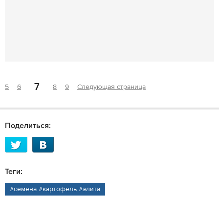
7
5
6
8
9
Следующая страница
Поделиться:
Теги:
#семена #картофель #элита