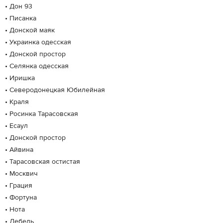
• Дон 93
• Писанка
• Донской маяк
• Украинка одесская
• Донской простор
• Селянка одесская
• Иришка
• Северодонецкая Юбилейная
• Краля
• Росинка Тарасовская
• Есаул
• Донской простор
• Айвина
• Тарасовская остистая
• Москвич
• Грация
• Фортуна
• Нота
• Лебедь