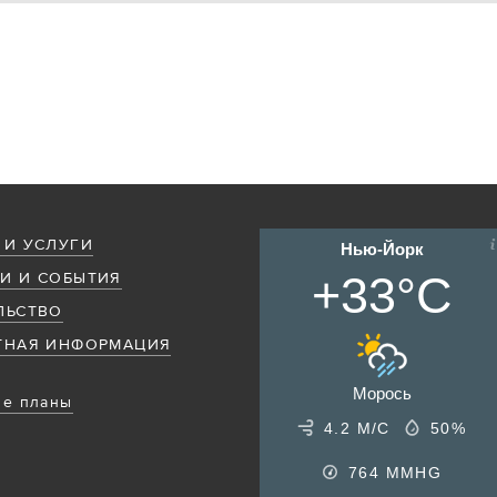
 И УСЛУГИ
Нью-Йорк
+33°C
И И СОБЫТИЯ
ЛЬСТВО
ТНАЯ ИНФОРМАЦИЯ
Морось
е планы
4.2 М/С
50%
764
MMHG