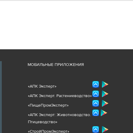
М
ОБИЛЬНЫЕ ПРИЛОЖЕНИЯ
«
АПК Эксперт
»
«
АПК Эксперт. Растениеводст
во
»
«ПищеПромЭксперт»
«
А
ПК Эксперт: Животнов
одство.
Птицеводство»
«СтройПромЭксперт»