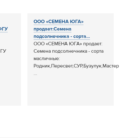
ООО «СЕМЕНА ЮГА»
ФГУ
продает:Семена
подсолнечника - сорта...
ООО «СЕМЕНА ЮГА» продает:
ФГУ
Семена подсолнечника - сорта
масличные:
Родник,Пересвет,СУР,Бузулук,Мастер,
...