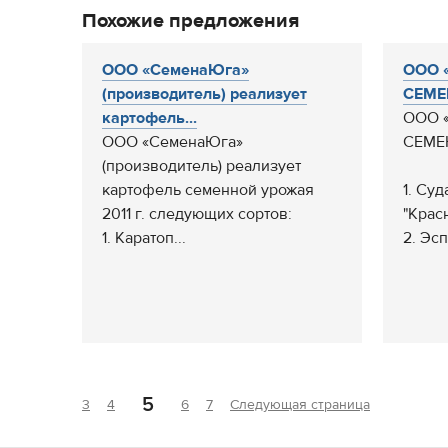
Похожие предложения
ООО «СеменаЮга»
ООО 
(производитель) реализует
СЕМЕН
картофель...
ООО 
ООО «СеменаЮга»
СЕМЕ
(производитель) реализует
картофель семенной урожая
1. Суд
2011 г. следующих сортов:
"Крас
1. Каратоп...
2. Эсп
5
3
4
6
7
Следующая страница