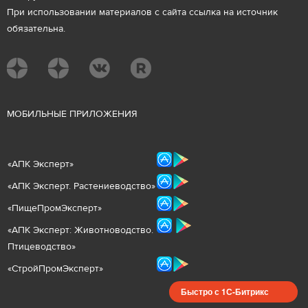
При использовании материалов с сайта ссылка на источник
обязательна.
М
ОБИЛЬНЫЕ ПРИЛОЖЕНИЯ
«
АПК Эксперт
»
«
АПК Эксперт. Растениеводст
во
»
«ПищеПромЭксперт»
«
А
ПК Эксперт: Животнов
одство.
Птицеводство»
«СтройПромЭксперт»
Быстро с 1С-Битрикс