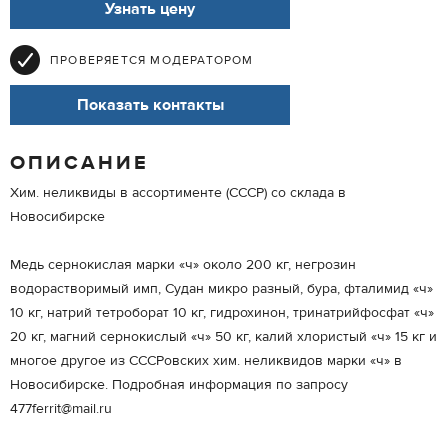
Узнать цену
ПРОВЕРЯЕТСЯ МОДЕРАТОРОМ
Показать контакты
ОПИСАНИЕ
Хим. неликвиды в ассортименте (СССР) со склада в
Новосибирске
Медь сернокислая марки «ч» около 200 кг, негрозин
водорастворимый имп, Судан микро разный, бура, фталимид «ч»
10 кг, натрий тетроборат 10 кг, гидрохинон, тринатрийфосфат «ч»
20 кг, магний сернокислый «ч» 50 кг, калий хлористый «ч» 15 кг и
многое другое из СССРовских хим. неликвидов марки «ч» в
Новосибирске. Подробная информация по запросу
477ferrit@mail.ru