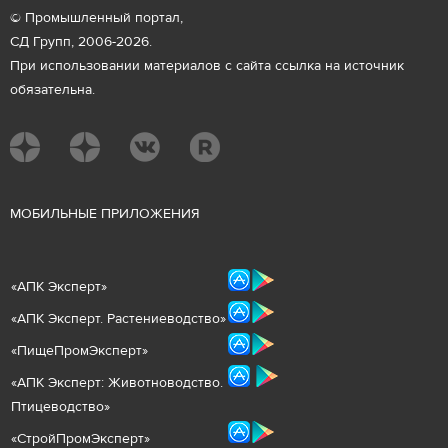
© Промышленный портал,
СД Групп, 2006-2026.
При использовании материалов с сайта ссылка на источник
обязательна.
М
ОБИЛЬНЫЕ ПРИЛОЖЕНИЯ
«
АПК Эксперт
»
«
АПК Эксперт. Растениеводст
во
»
«ПищеПромЭксперт»
«
А
ПК Эксперт: Животнов
одство.
Птицеводство»
«СтройПромЭксперт»