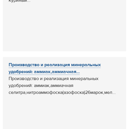
Куриный...
Производство и реализация минеральных
удобрений: аммиак,аммиачная...
Производство и реализация минеральных
удобрений: аммиак,аммиачная
селитра,нитроаммофоска(азофоска)26марок,мел...