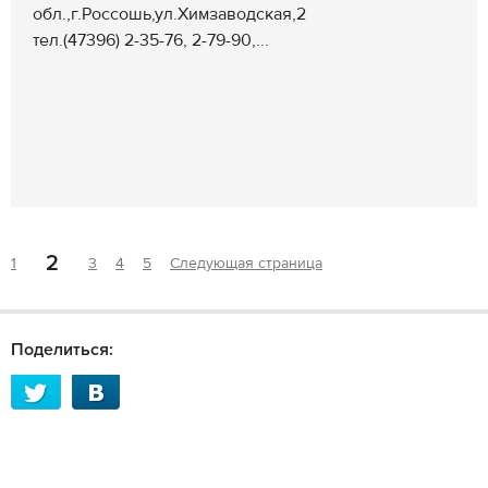
обл.,г.Россошь,ул.Химзаводская,2
тел.(47396) 2-35-76, 2-79-90,...
2
1
3
4
5
Следующая страница
Поделиться: