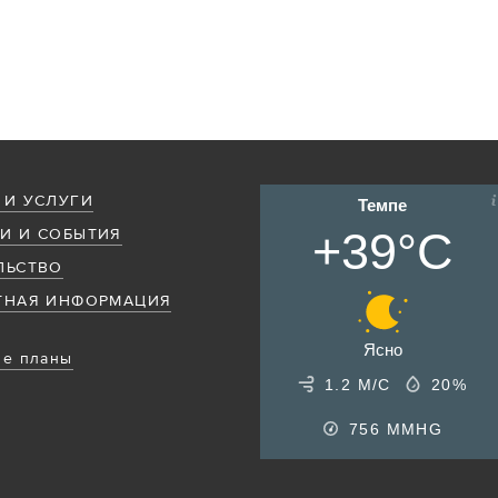
 И УСЛУГИ
Темпе
+39°C
И И СОБЫТИЯ
ЛЬСТВО
ТНАЯ ИНФОРМАЦИЯ
Ясно
е планы
1.2 М/С
20%
756
MMHG