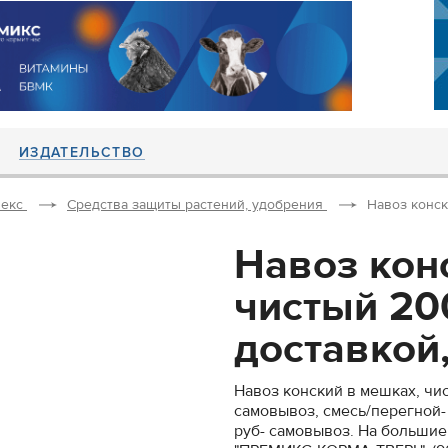
ИЗДАТЕЛЬСТВО
екс
Средства защиты растений, удобрения
Навоз конск
Навоз кон
чистый 20
доставкой,.
Навоз конский в мешках, чис
самовывоз, смесь/перегной-
руб- самовывоз. На большие