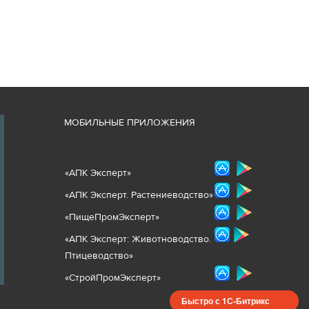
М
ОБИЛЬНЫЕ ПРИЛОЖЕНИЯ
«
АПК Эксперт
»
«
АПК Эксперт. Растениеводст
во
»
«ПищеПромЭксперт»
«
А
ПК Эксперт: Животнов
одство.
Птицеводство»
«СтройПромЭксперт»
Быстро с 1С-Битрикс