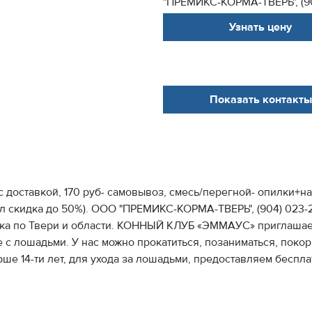
"ПРЕМИКС-КОРМА-ТВЕРЬ", (904
Узнать цену
Показать контакты
 доставкой, 170 руб- самовывоз, смесь/перегной- опилки+на
 скидка до 50%). ООО "ПРЕМИКС-КОРМА-ТВЕРЬ", (904) 023-29-8
вка по Твери и области. КОННЫЙ КЛУБ «ЭММАУС» приглашает
с лошадьми. У нас можно прокатиться, позаниматься, покор
е 14-ти лет, для ухода за лошадьми, предоставляем беспла