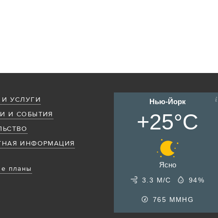
 И УСЛУГИ
Нью-Йорк
+25°C
И И СОБЫТИЯ
ЛЬСТВО
ТНАЯ ИНФОРМАЦИЯ
Ясно
е планы
3.3 М/С
94%
765
MMHG