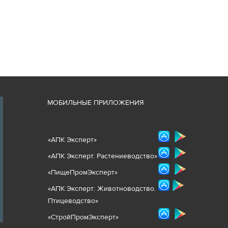
М
ОБИЛЬНЫЕ ПРИЛОЖЕНИЯ
«
АПК Эксперт
»
«
АПК Эксперт. Растениеводст
во
»
«ПищеПромЭксперт»
«
А
ПК Эксперт: Животнов
одство.
Птицеводство»
«СтройПромЭксперт»