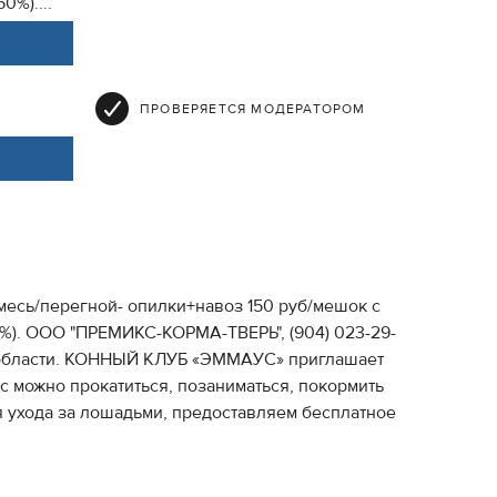
0%)....
ПРОВЕРЯЕТСЯ МОДЕРАТОРОМ
смесь/перегной- опилки+навоз 150 руб/мешок с
0%). ООО "ПРЕМИКС-КОРМА-ТВЕРЬ", (904) 023-29-
и и области. КОННЫЙ КЛУБ «ЭММАУС» приглашает
с можно прокатиться, позаниматься, покормить
я ухода за лошадьми, предоставляем бесплатное