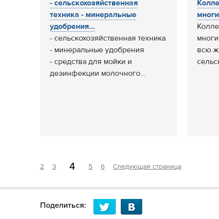
- сельскохозяйственная
Колле
техника - минеральные
многи
удобрения...
Колле
- сельскохозяйственная техника
многи
- минеральные удобрения
всю ж
- средства для мойки и
сельск
дезинфекции молочного...
4
2
3
5
6
Следующая страница
Поделиться: