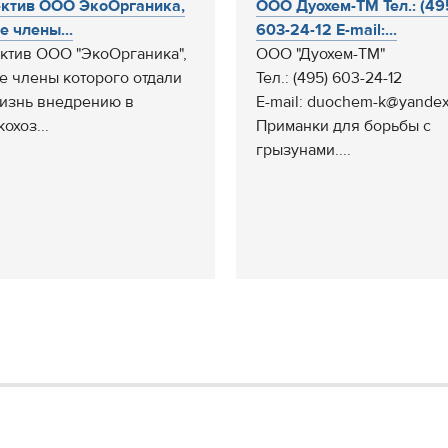
ктив ООО ЭкоОрганика,
ООО Дуохем-ТМ Тел.: (49
е члены...
603-24-12 E-mail:...
ктив ООО "ЭкоОрганика",
ООО "Дуохем-ТМ"
е члены которого отдали
Тел.: (495) 603-24-12
изнь внедрению в
E-mail: duochem-k@yandex
охоз...
Приманки для борьбы с
грызунами....