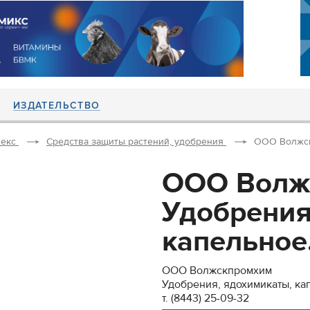
ИЗДАТЕЛЬСТВО
екс
Средства защиты растений, удобрения
ООО Волжскп
ООО Волж
Удобрения
капельное.
ООО Волжскпромхим
Удобрения, ядохимикаты, к
т. (8443) 25-09-32