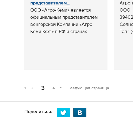
представителем...
Агроп
ООО «Агро-Кеми» является
ООО
официальным представителем
394026
венгерской Компании «Агро-
Солне
Кеми Кфт.» в РФ и странах...
Тел.: 
3
1
2
4
5
Следующая страница
Поделиться: