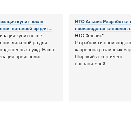
изация купит после
НТО Альвис Разработка 
ения литьевой pp для ...
производство капролона.
изация купит после
НТО "Альвис"
ения литьевой pp для
Разработка и производст
водственных нужд. Наша
капролона различных ма
изация производит...
Широкий ассортимент
наполнителей...