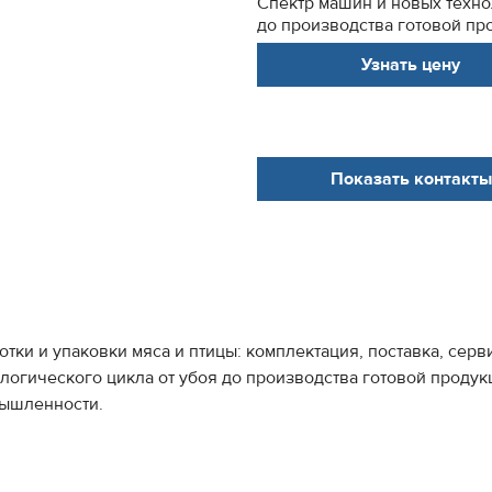
Спектр машин и новых техно
до производства готовой про
Узнать цену
Показать контакты
ки и упаковки мяса и птицы: комплектация, поставка, серв
логического цикла от убоя до производства готовой проду
ышленности.