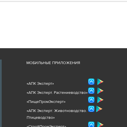
М
ОБИЛЬНЫЕ ПРИЛОЖЕНИЯ
«
АПК Эксперт
»
«
АПК Эксперт. Растениеводст
во
»
«ПищеПромЭксперт»
«
А
ПК Эксперт: Животнов
одство.
Птицеводство»
«СтройПромЭксперт»