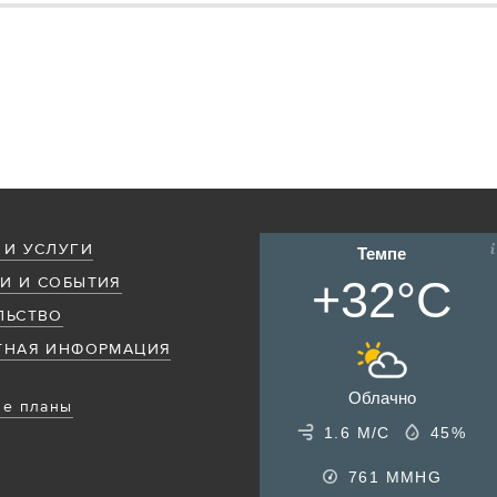
 И УСЛУГИ
Темпе
+32°C
И И СОБЫТИЯ
ЛЬСТВО
ТНАЯ ИНФОРМАЦИЯ
Облачно
е планы
1.6 М/С
45%
761
MMHG