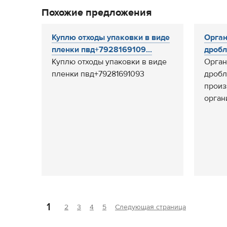
Похожие предложения
Куплю отходы упаковки в виде
Орган
пленки пвд+7928169109...
дробл
Куплю отходы упаковки в виде
Орган
пленки пвд+79281691093
дробл
произ
орган
1
2
3
4
5
Следующая страница