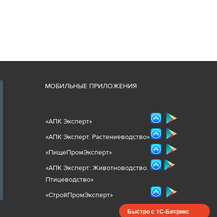
М
ОБИЛЬНЫЕ ПРИЛОЖЕНИЯ
«
АПК Эксперт
»
«
АПК Эксперт. Растениеводст
во
»
«ПищеПромЭксперт»
«
А
ПК Эксперт: Животнов
одство.
Птицеводство»
«СтройПромЭксперт»
Быстро с 1С-Битрикс