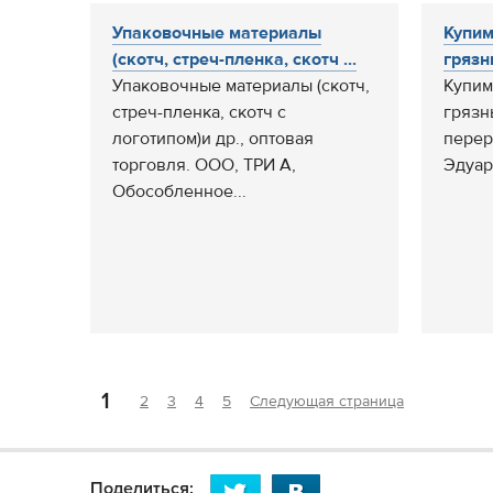
Упаковочные материалы
Купим
(скотч, стреч-пленка, скотч ...
грязн
Упаковочные материалы (скотч,
Купим
стреч-пленка, скотч с
грязн
логотипом)и др., оптовая
перер
торговля. ООО, ТРИ А,
Эдуар
Обособленное...
1
2
3
4
5
Следующая страница
Поделиться: