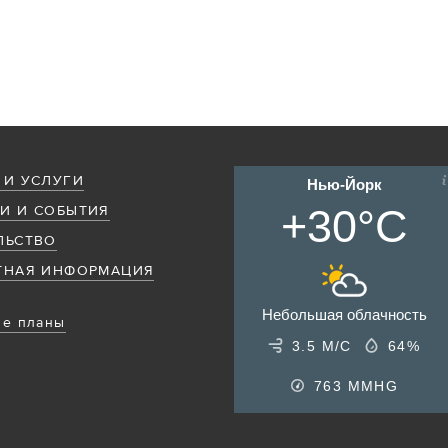
 И УСЛУГИ
Нью-Йорк
+30°C
И И СОБЫТИЯ
ЛЬСТВО
ТНАЯ ИНФОРМАЦИЯ
Небольшая облачность
е планы
3.5 М/С
64%
763
MMHG