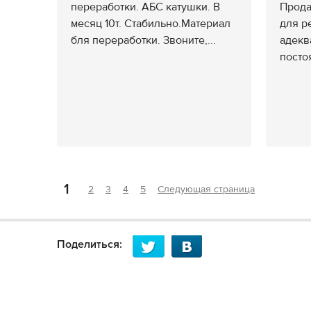
переработки. АБС катушки. В
Прода
месяц 10т. Стабильно.Материал
для р
бля переработки. Звоните,...
адекв
посто
1
2
3
4
5
Следующая страница
Поделиться: