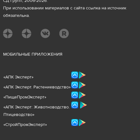
СД Групп, 2006-2026.
При использовании материалов с сайта ссылка на источник
обязательна.
М
ОБИЛЬНЫЕ ПРИЛОЖЕНИЯ
«
АПК Эксперт
»
«
АПК Эксперт. Растениеводст
во
»
«ПищеПромЭксперт»
«
А
ПК Эксперт: Животнов
одство.
Птицеводство»
«СтройПромЭксперт»