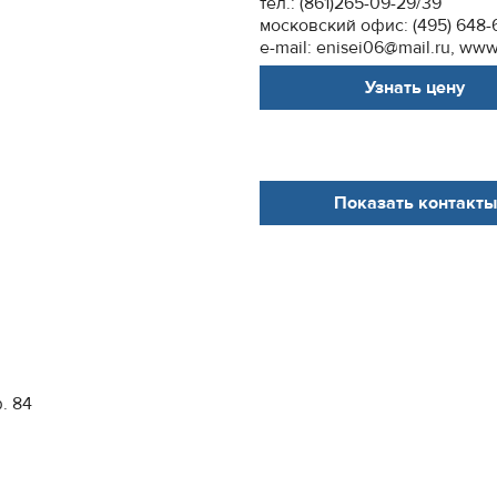
тел.: (861)265-09-29/39
московский офис: (495) 648-
e-mail: enisei06@mail.ru, www
Узнать цену
Показать контакты
. 84