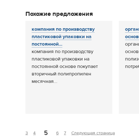
Похожие предложения
компания по производству
орган
пластиковой упаковки на
основ
постоянной...
орган
компания по производству
основ
пластиковой упаковки на
полиэ
постоянной основе покупает
потре
вторичный полипропилен
месячная...
5
3
4
6
7
Следующая страница