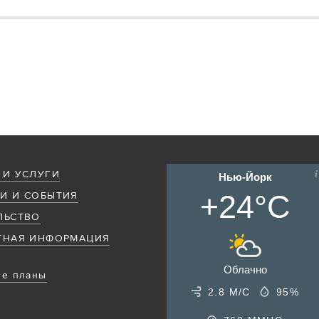
 И УСЛУГИ
Нью-Йорк
+24°C
И И СОБЫТИЯ
ЛЬСТВО
ТНАЯ ИНФОРМАЦИЯ
Облачно
е планы
2.8 М/С
95%