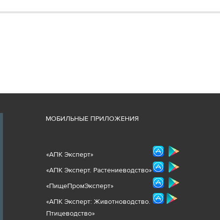
М
ОБИЛЬНЫЕ ПРИЛОЖЕНИЯ
«
АПК Эксперт
»
«
АПК Эксперт. Растениеводст
во
»
«ПищеПромЭксперт»
«
А
ПК Эксперт: Животнов
одство.
Птицеводство»