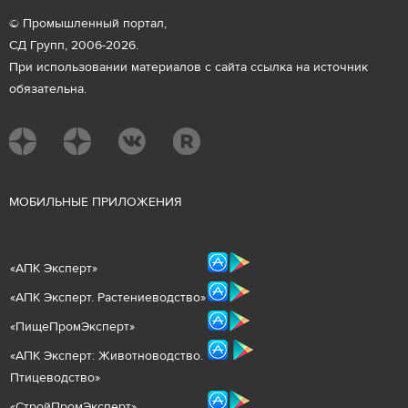
© Промышленный портал,
СД Групп, 2006-2026.
При использовании материалов с сайта ссылка на источник
обязательна.
М
ОБИЛЬНЫЕ ПРИЛОЖЕНИЯ
«
АПК Эксперт
»
«
АПК Эксперт. Растениеводст
во
»
«ПищеПромЭксперт»
«
А
ПК Эксперт: Животнов
одство.
Птицеводство»
«СтройПромЭксперт»