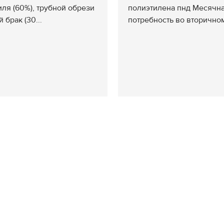
ля (60%), трубной обрези
полиэтилена пнд Месячн
 брак (30...
потребность во вторичном