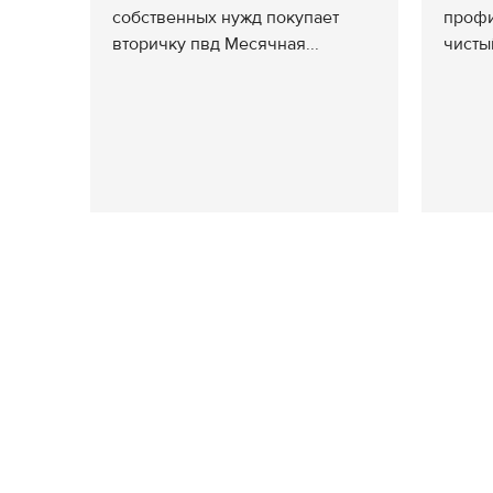
собственных нужд покупает
профи
вторичку пвд Месячная...
чистый