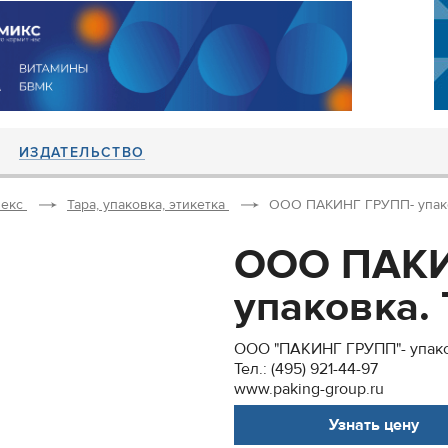
ИЗДАТЕЛЬСТВО
екс
Тара, упаковка, этикетка
ООО ПАКИНГ ГРУПП- упаковка
ООО ПАКИ
упаковка. Т
ООО "ПАКИНГ ГРУПП"- упако
Тел.: (495) 921-44-97
www.paking-group.ru
Узнать цену