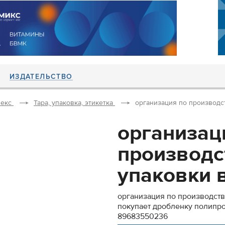
ИЗДАТЕЛЬСТВО
екс
Тара, упаковка, этикетка
организация по производст
организац
производс
упаковки в
организация по производств
покупает дробленку полипро
89683550236