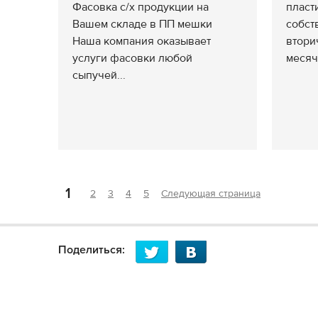
Фасовка с/х продукции на
пласт
Вашем складе в ПП мешки
собст
Наша компания оказывает
втори
услуги фасовки любой
месяч
сыпучей...
1
2
3
4
5
Следующая страница
Поделиться: