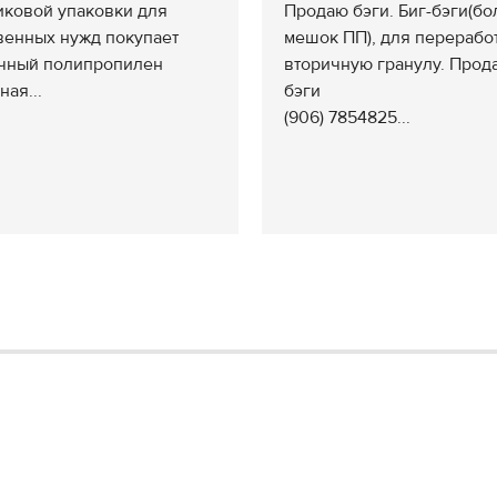
иковой упаковки для
Продаю бэги. Биг-бэги(б
венных нужд покупает
мешок ПП), для перерабо
чный полипропилен
вторичную гранулу. Прод
ная...
бэги
(906) 7854825...