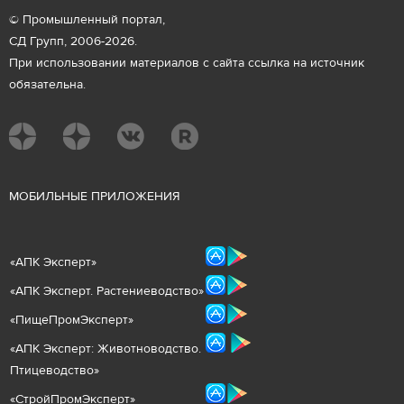
© Промышленный портал,
СД Групп, 2006-2026.
При использовании материалов с сайта ссылка на источник
обязательна.
М
ОБИЛЬНЫЕ ПРИЛОЖЕНИЯ
«
АПК Эксперт
»
«
АПК Эксперт. Растениеводст
во
»
«ПищеПромЭксперт»
«
А
ПК Эксперт: Животнов
одство.
Птицеводство»
«СтройПромЭксперт»